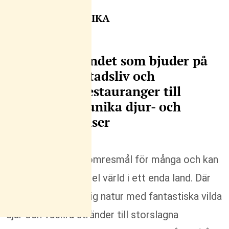
VARFÖR SYDAFRIKA
Sydafrika – landet som bjuder på
allt från storstadsliv och
högklassiga restauranger till
stränder och unika djur- och
naturupplevelser
Sydafrika är ett drömresmål för många och kan
beskrivas som en hel värld i ett enda land. Där
ryms alltifrån mäktig natur med fantastiska vilda
djur och vackra stränder till storslagna