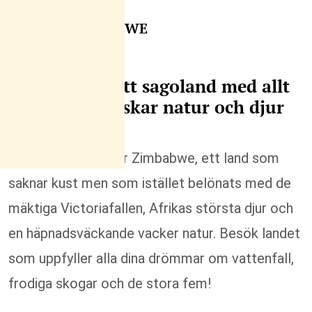
VARFÖR ZIMBABWE
Zimbabwe – ett sagoland med allt
för dig som älskar natur och djur
I södra Afrika ligger Zimbabwe, ett land som
saknar kust men som istället belönats med de
mäktiga Victoriafallen, Afrikas största djur och
en häpnadsväckande vacker natur. Besök landet
som uppfyller alla dina drömmar om vattenfall,
frodiga skogar och de stora fem!