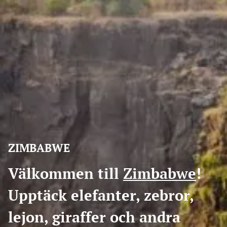
ZIMBABWE
Välkommen till
Zimbabwe
!
Upptäck elefanter, zebror,
lejon, giraffer och andra