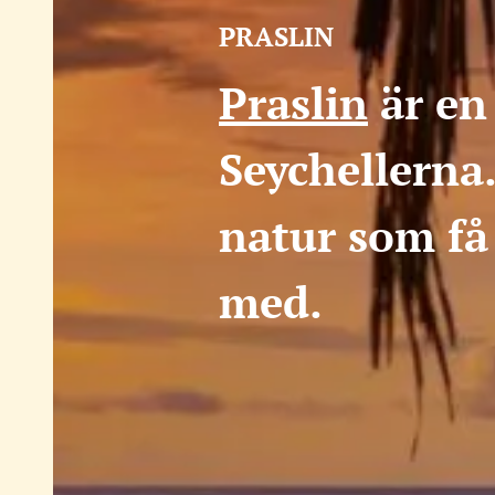
PRASLIN
Praslin
är en
Seychellerna.
natur som få
med.